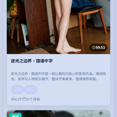
99:53
逆光之边界·国语中字
逆光之边界·国语中字是一部以冒险为核心的影视作品，围绕危
机、反转与人物成长展开，整体节奏紧凑，值得推荐观看。
高清
流畅
8.2千
37个月前
精选