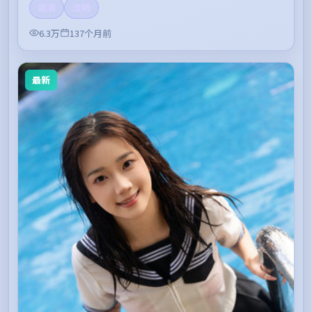
高清
流畅
6.3万
137个月前
最新