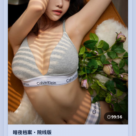
99:56
暗夜档案·院线版